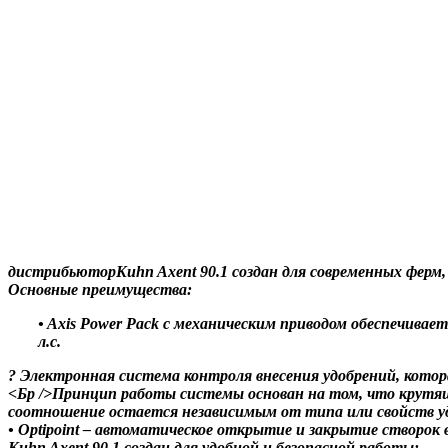
дистрибьюторKuhn Axent 90.1
создан для современных ферм
Основные преимущества:
• Axis Power Pack с механическим приводом обеспечив
л.с.
? Электронная система контроля внесения удобрений, котор
<Бр />Принцип работы системы основан на том, что крутящ
соотношение остается независимым от типа или свойств удоб
• Optipoint – автоматическое открытие и закрытие створо
Kuhn Axent 90.1 создан для удобной и безопасной работы: