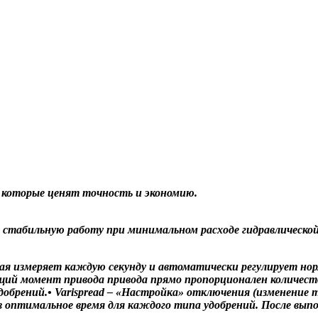
, которые ценят точность и экономию.
ает стабильную работу при минимальном расходе гидравличес
ая измеряет каждую секунду и автоматически регулирует норм
ий момент привода привода прямо пропорционален количеству
рений.• Varispread – «Настройка» отключения (изменение точ
к в оптимальное время для каждого типа удобрений. После в