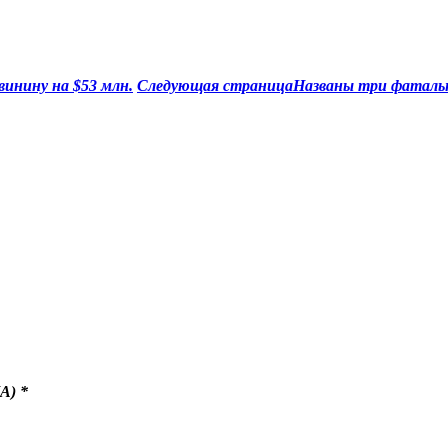
винину на $53 млн.
Следующая страница
Названы три фаталь
A)
*