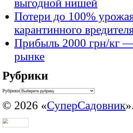
выгодной нишей
Потери до 100% урожая
карантинного вредител
Прибыль 2000 грн/кг — 
рынке
Рубрики
Рубрики
© 2026 «
СуперСадовник
»