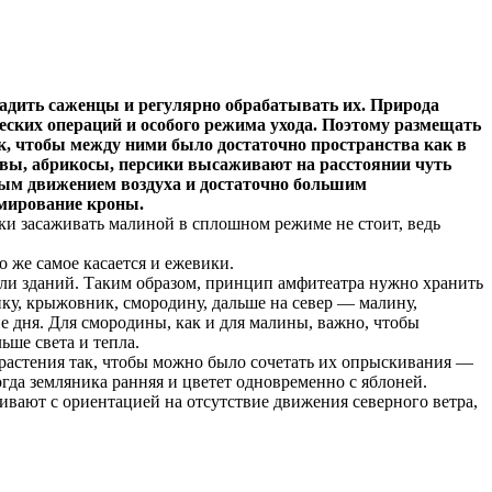
садить саженцы и регулярно обрабатывать их. Природа
еских операций и особого режима ухода. Поэтому размещать
к, чтобы между ними было достаточно пространства как в
ливы, абрикосы, персики высаживают на расстоянии чуть
нным движением воздуха и достаточно большим
рмирование кроны.
ки засаживать малиной в сплошном режиме не стоит, ведь
о же самое касается и ежевики.
или зданий. Таким образом, принцип амфитеатра нужно хранить
нику, крыжовник, смородину, дальше на север — малину,
не дня. Для смородины, как и для малины, важно, чтобы
ьше света и тепла.
 растения так, чтобы можно было сочетать их опрыскивания —
огда земляника ранняя и цветет одновременно с яблоней.
ивают с ориентацией на отсутствие движения северного ветра,