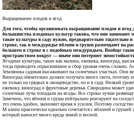
Выращивание плодов и ягод
Для того, чтобы организовать выращивание плодов и ягод д
большинства плодовых культур такова, что они занимают мн
такие культуры в саду нужно, предварительно тщательно и
строке, так и междурядье яблони и груши размещают на ра
большем в строке и с подобным междурядьем. Вообще такие
пространством вокруг — иначе они потеряют зимостойкость
Ягодные культуры, такие как малина, ежевика, виноград, выс
тогда проводить опрыскивание и сбор урожая очень сложно. А
Земляника садовая высаживают на солнечных участках. Они могу
Виноград обязательно должен получать много света, поэтому 
не только на грядках в овощеводстве, но и в саду. Низкий уро
ежевику, виноград и фруктовые деревья. Смородина может удач
солнечные лучи попадали на ягоды. Все строки лучше размещать
Замечено, что яблоня и груша нейтрально реагируют на сосед
это очень удобно, экономит время и усилия. Поэтому соседство
М алина практически идеально сочетается с яблоней и грушей 
который наносит много вреда зимой и весной.