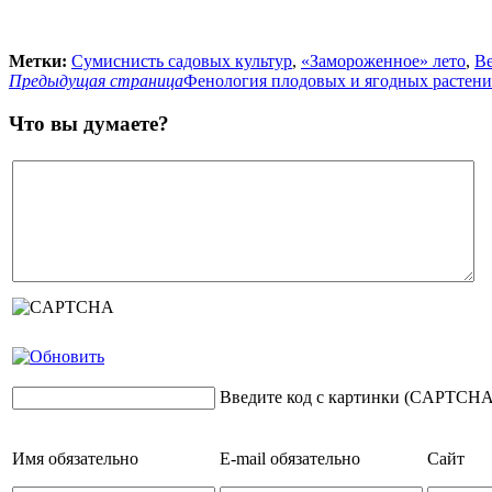
Метки:
Cумиснисть садовых культур
,
«Замороженное» лето
,
Ве
Предыдущая страница
Фенология плодовых и ягодных растен
Что вы думаете?
Введите код с картинки (CAPTCHA
Имя
обязательно
E-mail
обязательно
Сайт