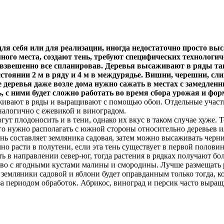
ля себя или для реализации, иногда недостаточно просто вы
ого места, создают тень, требуют специфических технологич
 взвешенно все спланировав. Деревья высаживают в ряды та
сстоянии 2 м в ряду и 4 м в междурядье. Вишни, черешни, с
 деревья даже возле дома нужно сажать в местах с замедле
, с ними будет сложно работать во время сбора урожая и фо
аживают в ряды и выращивают с помощью обои. Отдельные участ
налогично с ежевикой и виноградом.
т плодоносить и в тени, однако их вкус в таком случае хуже. Т
его нужно располагать с южной стороны относительно деревьев 
вень составляет земляника садовая, затем можно высаживать чер
но расти в полутени, если эта тень существует в первой полови
 в направлении север-юг, тогда растения в рядках получают бол
ство с ягодными кустами малины и смородины. Лучше размещать
 земляники садовой и яблони будет оправданным только тогда, к
за периодом обработок. Абрикос, виноград и персик часто выращ