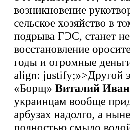
возникновение рукотво
сельское хозяйство в то
подрыва ГЭС, станет н
восстановление оросит
годы и огромные деньги
align: justify;»>Другой
«Борщ»
Виталий Иван
украинцам вообще прид
арбузах надолго, а ны
полностью смыло водой.