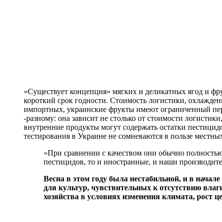
«Существует концепция« мягких и деликатных ягод и фру
короткий срок годности. Стоимость логистики, охлажден
импортных, украинские фрукты имеют ограниченный пери
-разному: она зависит не столько от стоимости логистики
внутренние продукты могут содержать остатки пестицидо
тестирования в Украине не сомневаются в пользе местны
«При сравнении с качеством они обычно полностью
пестицидов, то и иностранные, и наши производит
Весна в этом году была нестабильной, и в начал
для культур, чувствительных к отсутствию влаги
хозяйства в условиях изменения климата, рост ц