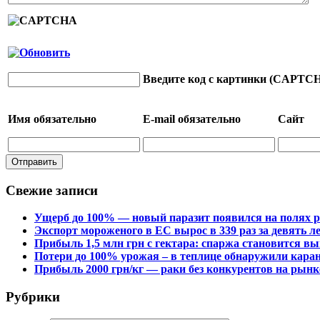
Введите код с картинки (CAPTC
Имя
обязательно
E-mail
обязательно
Сайт
Свежие записи
Ущерб до 100% — новый паразит появился на полях р
Экспорт мороженого в ЕС вырос в 339 раз за девять л
Прибыль 1,5 млн грн с гектара: спаржа становится в
Потери до 100% урожая – в теплице обнаружили кара
Прибыль 2000 грн/кг — раки без конкурентов на рынк
Рубрики