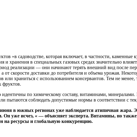
ктов »в садоводстве, которая включает, в частности, каменные 
ия и хранения в специальных газовых средах значительно влия
од реализации — они начинают терять внешний вид после перв
, а от скорости доставки до потребителя и объема урожая. Неко
в или храниться с использованием консервантов. Тем не менее,
х фруктов.
 идентичны по химическому составу, витаминами, минералами. 
ели пытаются соблюдать допустимые нормы в соответствии с те
е июня в южных регионах уже наблюдается атипичная жара. Э
. Он уже исчез, « — объясняет эксперта. Витамины, но такж
ен на ресурсы и глобальную конкуренцию.