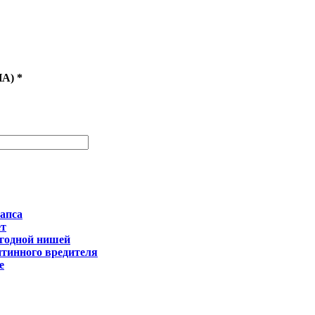
HA)
*
апса
ет
ыгодной нишей
нтинного вредителя
е