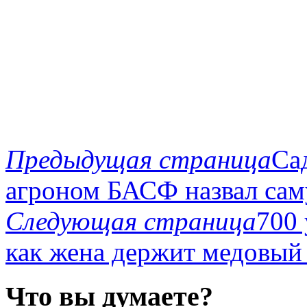
Предыдущая страница
Са
агроном БАСФ назвал са
Следующая страница
700 
как жена держит медовый
Что вы думаете?