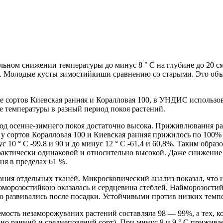
ельном снижении температуры до минус 8 ° С на глубине до 20 
. Молодые кусты зимостийкиши сравнению со старыми. Это объяс
е сортов Киевская ранняя и Коралловая 100, в УНДИС использо
е температуры в разный период покоя растений.
иод осенне-зимнего покоя достаточно высока. Приживлювання ра
у сортов Коралловая 100 и Киевская ранняя прижилось по 100% р
нус 10 ° С -99,8 и 90 и до минус 12 ° С -61,4 и 60,8%. Таким обр
рактически одинаковой и относительно высокой. Даже снижение 
я в пределах 61 %.
ния отдельных тканей. Микроскопический анализ показал, что 
боморозостийкою оказалась и сердцевина стеблей. Найморозости
шо развивались после посадки. Устойчивыми против низких темп
мость незаморожуваних растений составляла 98 — 99%, а тех, ко
нно ранний и среднепоздний сорт). При минус 8 и 9 ° С прижива