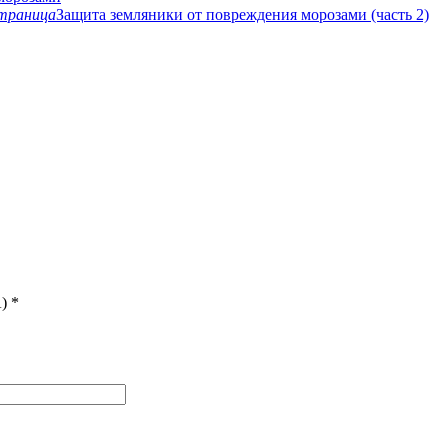
траница
Защита земляники от повреждения морозами (часть 2)
)
*