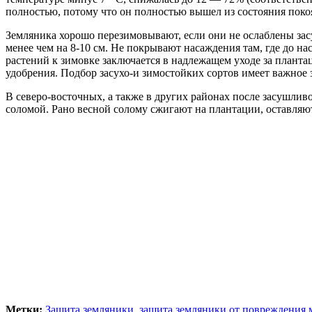
полностью, потому что он полностью вышел из состояния поко
Земляника хорошо перезимовывают, если они не ослаблены засу
менее чем на 8-10 см. Не покрывают насаждения там, где до н
растений к зимовке заключается в надлежащем уходе за плант
удобрения. Подбор засухо-и зимостойких сортов имеет важное
В северо-восточных, а также в других районах после засушли
соломой. Рано весной солому сжигают на плантации, оставляют
Метки:
Защита земляники
,
защита земляники от повреждения 