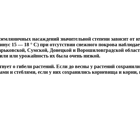
земляничных насаждений значительной степени зависит от и
инус 15 — 18 ° С) при отсутствии снежного покрова наблюдае
й, Харьковской, Сумской, Донецкой и Ворошиловградской обл
осили или урожайность их была очень низкой.
вует о гибели растений. Если до весны у растений сохранил
ми и стеблями, если у них сохранились корневища и корни, 