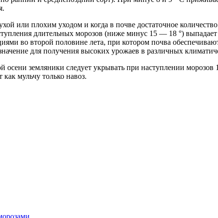
я.
хой или плохим уходом и когда в почве достаточное количество
аступления длительных морозов (ниже минус 15 — 18 °) выпадает
ациями во второй половине лета, при котором почва обеспечива
 значение для получения высоких урожаев в различных климатич
вой осени земляники следует укрывать при наступлении морозов
 как мульчу только навоз.
морозами