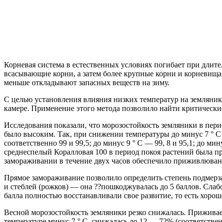
Корневая система в естественных условиях погибает при длит
всасывающие корни, а затем более крупные корни и корневища
меньше откладывают запасных веществ на зиму.
С целью установления влияния низких температур на земляник
камере. Применение этого метода позволило найти критически
Исследования показали, что морозостойкость земляники в пер
было высоким. Так, при снижении температуры до минус 7 ° С 
соответственно 99 и 99,5; до минус 9 ° С — 99, 8 и 95,1; до ми
среднеспелый Коралловая 100 в период покоя растений была п
замораживании в течение двух часов обеспечило приживлюванн
Прямое замораживание позволило определить степень подмерза
и стеблей (рожков) — она ??пошкоджувалась до 5 баллов. Сла
балла полностью восстанавливали свое развитие, то есть хоро
Весной морозостойкость земляники резко снижалась. Приживае
температуре минус 7 ° С, снижалась до 12 — 72% (соответстве