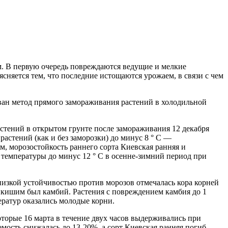
см. В первую очередь повреждаются ведущие и мелкие
няется тем, что последние истощаются урожаем, в связи с чем
ван метод прямого замораживания растений в холодильной
стений в открытом грунте после замораживания 12 декабря
астений (как и без заморозки) до минус 8 ° С —
азом, морозостойкость раннего сорта Киевская ранняя и
температуры до минус 12 ° С в осенне-зимний период при
низкой устойчивостью против морозов отмечалась кора корней
йкишим был камбий. Растения с повреждением камбия до 1
ератур оказались молодые корни.
торые 16 марта в течение двух часов выдерживались при
емость снижалась до 13-20%, а сорт Киевская ранняя погиб