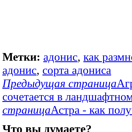
Метки:
адонис
,
как размн
адонис
,
сорта адониса
Предыдущая страница
Аг
сочетается в ландшафтно
страница
Астра - как пол
Что вы думаете?