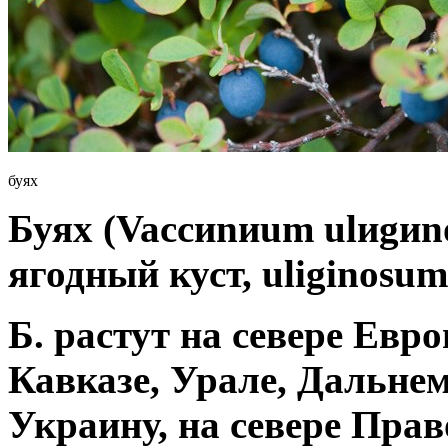
буях
Буях (Vaccиnиum ulиgиno
ягодный куст, uliginosu
Б. растут на севере Евро
Кавказе, Урале, Дальне
Украину, на севере Прав