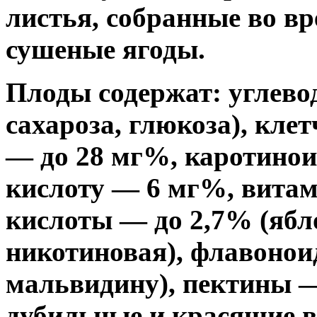
листья, собранные во вр
сушеные ягоды.
Плоды содержат: углево
сахароза, глюкоза), кле
— до 28 мг%, каротинои
кислоту — 6 мг%, витам
кислоты — до 2,7% (ябл
никотиновая), флавонои
мальвидину), пектины —
дубильные и красящие в