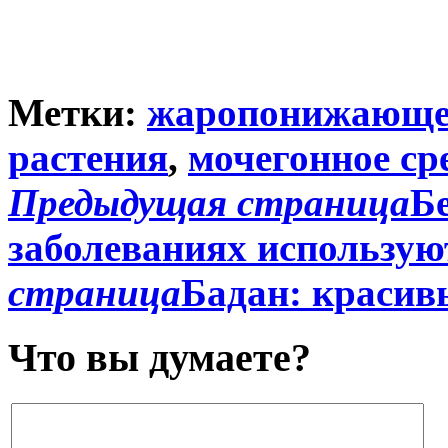
Метки:
жаропонижающее
растения
,
мочегонное ср
Предыдущая страница
Бе
заболеваниях использую
страница
Бадан: красив
Что вы думаете?