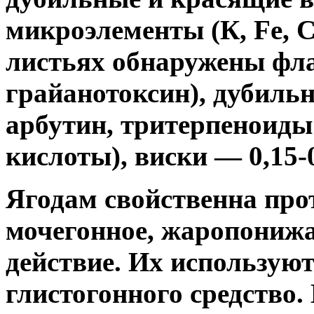
микроэлементы (К, Fe, Ca
листьях обнаружены фла
грайанотоксин), дубиль
арбутин, тритерпеноиды
кислоты), виски — 0,15-
Ягодам свойственна про
мочегонное, жаропониж
действие. Их использую
глистогонного средство.