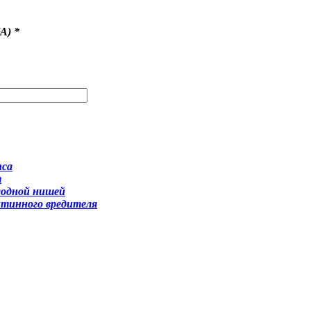
A)
*
пса
т
годной нишей
нтинного вредителя