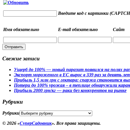
Введите код с картинки (CAPTCH
Имя
обязательно
E-mail
обязательно
Сайт
Свежие записи
Ущерб до 100% — новый паразит появился на полях ра
Экспорт мороженого в ЕС вырос в 339 раз за девять ле
Прибыль 1,5 млн грн с гектара: спаржа становится вы
Потери до 100% урожая – в теплице обнаружили кара
Прибыль 2000 грн/кг — раки без конкурентов на рынке
Рубрики
Рубрики
© 2026 «
СуперСадовник
». Все права защищены.