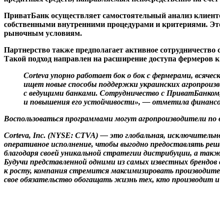
ПриватБанк осуществляет самостоятельный анализ клиенто
собственными внутренними процедурами и критериями. Это
рыночным условиям.
Партнерство также предполагает активное сотрудничество
Такой подход направлен на расширение доступа фермеров
Corteva упорно работает бок о бок с фермерами, всяч
ищет новые способы поддержки украинских агропроизв
с ведущими банками. Сотрудничество с ПриватБанком
и повышения его устойчивости», — отметила финансова
Воспользоваться программами могут агропроизводители по 
Corteva, Inc. (NYSE: CTVA) — это глобальная, исключитель
оперативное исполнение, чтобы выгодно предоставлять реше
благодаря своей уникальной стратегии дистрибуции, а такж
Будучи представленной одними из самых известных брендов
к росту, компания стремится максимизировать производите
свое обязательство обогащать жизнь тех, кто производит и 