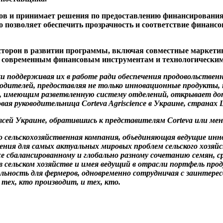
в и принимает решения по предоставлению финансирования 
 позволяет обеспечить прозрачность и соответствие финанс
 сторон в развитии программы, включая совместные маркети
 к современным финансовым инструментам и технологически
ески поддерживая их в работе ради обеспечения продовольств
одителей, предоставляя не только инновационные продукты,
, имеющим разветвленную систему отделений, открывает до
я руководительница Corteva Agriscience в Украине, странах 
всей Украине, обратившись к представителям Corteva или ме
но сельскохозяйственная компания, объединяющая ведущие инн
ния для самых актуальных мировых проблем сельского хозяйс
е сбалансированному и глобально разному сочетанию семян, с
 в сельском хозяйстве и имея ведущий в отрасли портфель п
льность для фермеров, одновременно сотрудничая с заинтере
тех, кто производит, и тех, кто.