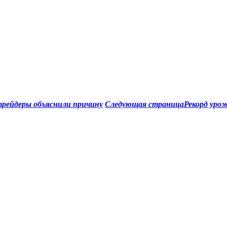
 трейдеры объяснили причину
Следующая страница
Рекорд уро