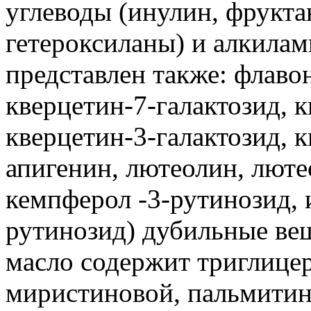
углеводы (инулин, фрукт
гетероксиланы) и алкилам
представлен также: флаво
кверцетин-7-галактозид, 
кверцетин-3-галактозид, 
апигенин, лютеолин, люте
кемпферол -3-рутинозид, 
рутинозид) дубильные ве
масло содержит триглице
миристиновой, пальмитин