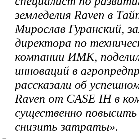
специалист по развити
земледелия Raven в Та
Мирослав Гуранский, з
директора по техничес
компании ИМК, подели
инноваций в агропредп
рассказали об успешном
Raven от CASE IH в ко
существенно повысить
снизить затраты».