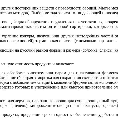
и других посторонних веществ с поверхности овощей. Мытье мо
еских методов). Выбор метода зависит от вида овощей и после
р овощей для обнаружения и удаления некачественных, повре
матизированных систем оптической сортировки, которые спос
удаление кожуры, шелухи или других несъедобных частей ов
ных поверхностей), термическая очистка (с помощью пара или г
овощей на кусочки разной формы и размера (соломка, слайсы, ку
ленную стоимость продукта и включает:
ная обработка кипятком или паром для инактивации ферменто
аживание (быстрая заморозка для сохранения свежести и питател
суса с добавлением специй), квашение (ферментация молочноки
одство готовых к употребление или быстрое приготовление блюд
асса для дерунов, нарезанные овощи для супов, очищенный лук
орковь, зелень), замороженные овощи цветная капуста, горошек
продукта, продлении срока годности, обеспечении удобства д