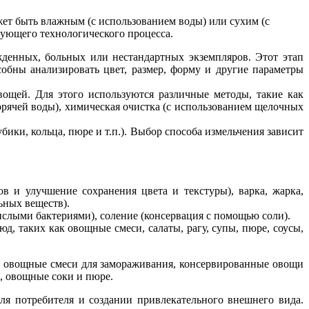
жет быть влажным (с использованием воды) или сухим (с
дующего технологического процесса.
жденных, больных или нестандартных экземпляров. Этот этап
обны анализировать цвет, размер, форму и другие параметры
ощей. Для этого используются различные методы, такие как
орячей воды), химическая очистка (с использованием щелочных
бики, кольца, пюре и т.п.). Выбор способа измельчения зависит
в и улучшение сохранения цвета и текстуры), варка, жарка,
ьных веществ).
слыми бактериями), соление (консервация с помощью соли).
, таких как овощные смеси, салаты, рагу, супы, пюре, соусы,
, овощные смеси для замораживания, консервированные овощи
), овощные соки и пюре.
ля потребителя и создании привлекательного внешнего вида.