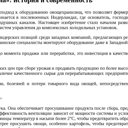
ма»: история и современность
 подход к оборудованию овощехранилищ, что позволяет фермер
чинается в послевоенных Нидерландах, где основатель, госпо
душных каналов. Настоящее изобретение стало началом разви
 систем управления до комплексных холодильных установок.
в лидерских позиций среди западных компаний, предлагающих 
раинские специалисты монтируют оборудование даже в Западной
 до момента продажи или переработки, это инвестиция в качест
ких цен при сборе урожая и продавать продукцию по более высо
аличие качественного сырья для перерабатывающих предприятий
, болезней и потери товарного вида овощей, непосредствен
p>
ка. Она обеспечивает просушивание продукта после сбора, пред
ффективность вентиляции зависит от мощности системы и усл
азницы температур в насыпи более 2°C, чтобы предотвратить обр
рее просушить овощи, особенно картофель, чтобы предотврати