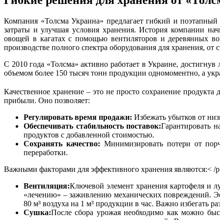
Гибкие решения для хранения от «Толс
Компания «Толсма Украина» предлагает гибкий и поэтапный
затраты и улучшая условия хранения. История компании на
овощей в кагатах с помощью вентиляторов и деревянных воз
производстве полного спектра оборудования для хранения, от
С 2010 года «Толсма» активно работает в Украине, достигну
объемом более 150 тысяч тонн продукции одномоментно, а ук
Качественное хранение – это не просто сохранение продукта
прибыли. Оно позволяет:
Регулировать время продажи:
Избежать убытков от низ
Обеспечивать стабильность поставок:
Гарантировать н
продуктов с добавленной стоимостью.
Сохранять качество:
Минимизировать потери от порчи
переработки.
Важными факторами для эффективного хранения являются:< /
Вентиляция:
Ключевой элемент хранения картофеля и лу
«лечению» – заживлению механических повреждений. Э
80 м³ воздуха на 1 м³ продукции в час. Важно избегать р
Сушка:
После сбора урожая необходимо как можно быст