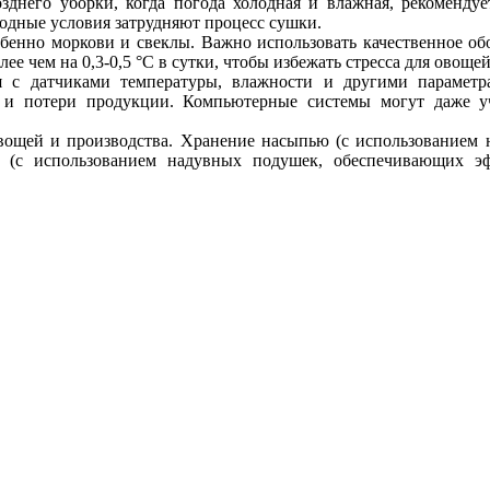
днего уборки, когда погода холодная и влажная, рекомендуе
родные условия затрудняют процесс сушки.
обенно моркови и свеклы. Важно использовать качественное о
ее чем на 0,3-0,5 °C в сутки, чтобы избежать стресса для овощей
 с датчиками температуры, влажности и другими параметр
 и потери продукции. Компьютерные системы могут даже уч
вощей и производства. Хранение насыпью (с использованием 
х (с использованием надувных подушек, обеспечивающих э