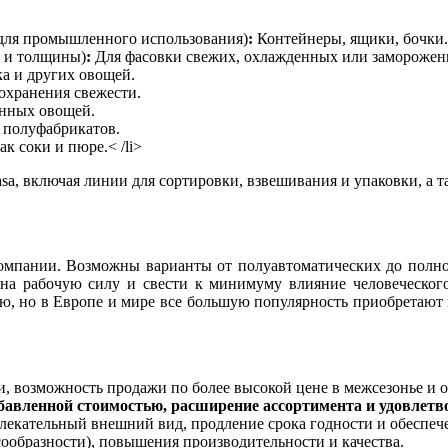
 для промышленного использования)
:
Контейнеры, ящики, бочки.
в и толщины)
:
Для фасовки свежих, охлажденных или заморожен
ка и других овощей.
охранения свежести.
нных овощей.
 полуфабрикатов.
к соки и пюре.< /li>
sa, включая линии для сортировки, взвешивания и упаковки, а 
компании. Возможны варианты от полуавтоматических до полно
ы на рабочую силу и свести к минимуму влияние человеческог
ую, но в Европе и мире все большую популярность приобретаю
 возможность продажи по более высокой цене в межсезонье и о
обавленной стоимостью, расширение ассортимента и удовлетв
влекательный внешний вид, продление срока годности и обеспеч
ообразности), повышения производительности и качества.