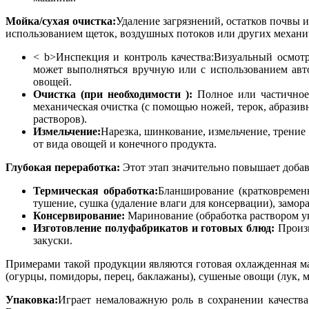
Мойка/сухая очистка:
Удаление загрязнений, остатков почвы 
использованием щеток, воздушных потоков или других механич
< b>Инспекция и контроль качества:Визуальный осмот
может выполняться вручную или с использованием авто
овощей.
Очистка (при необходимости ):
Полное или частичное 
механическая очистка (с помощью ножей, терок, абразив
растворов).
Измельчение:
Нарезка, шинкование, измельчение, трение 
от вида овощей и конечного продукта.
Глубокая переработка:
Этот этап значительно повышает добав
Термическая обработка:
Бланширование (кратковремен
тушение, сушка (удаление влаги для консервации), замор
Консервирование:
Маринование (обработка раствором ук
Изготовление полуфабрикатов и готовых блюд:
Произв
закуски.
Примерами такой продукции являются готовая охлажденная м
(огурцы, помидоры, перец, баклажаны), сушеные овощи (лук, м
Упаковка:
Играет немаловажную роль в сохранении качества 