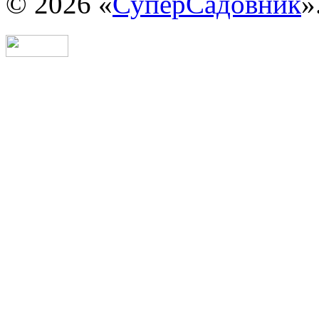
© 2026 «
СуперСадовник
»