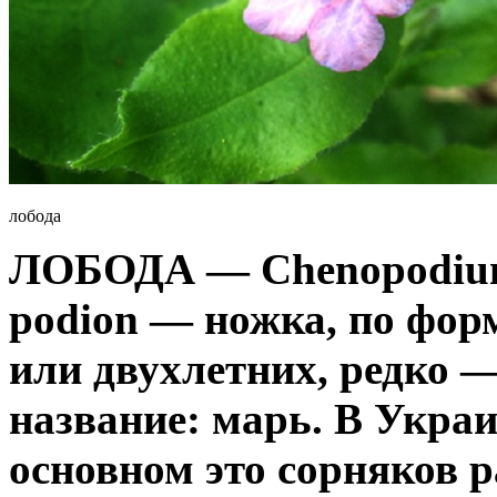
лобода
ЛОБОДА — Сhenopodium L
podion — ножка, по фор
или двухлетних, редко —
название: марь. В Украин
основном это сорняков 