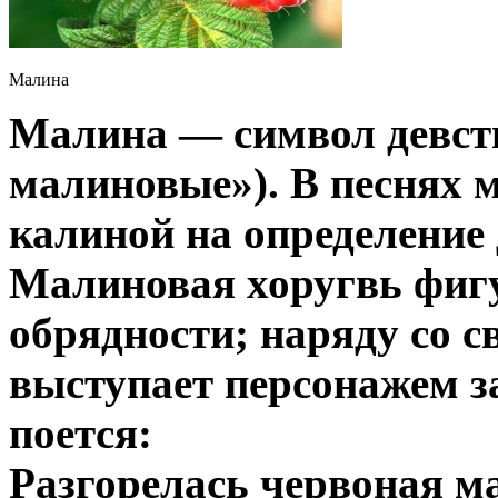
Малина
Малина — символ девств
малиновые»). В песнях м
калиной на определени
Малиновая хоругвь фигу
обрядности; наряду со 
выступает персонажем з
поется:
Разгорелась червоная м