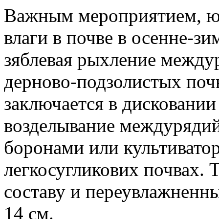
Важным мероприятием, ю 
влаги в почве в осенне-зи
зяблевая рыхление междур
дерново-подзолистых почв
заключается в дисковани
возделывание междуряди
боронами или культивато
легкосугликових почвах.
составу и переувлажненны
14 см.