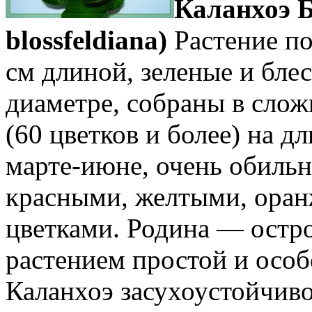
Каланхоэ Б
blossfeldiana)
Растение по
см длиной, зеленые и блес
диаметре, собраны в сло
(60 цветков и более) на д
марте-июне, очень обиль
красными, желтыми, ора
цветками. Родина — остро
растением простой и особ
Каланхоэ засухоустойчиво