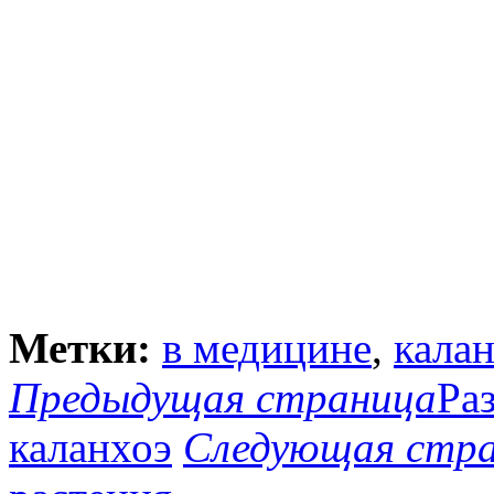
Метки:
в медицине
,
кала
Предыдущая страница
Ра
каланхоэ
Следующая стр