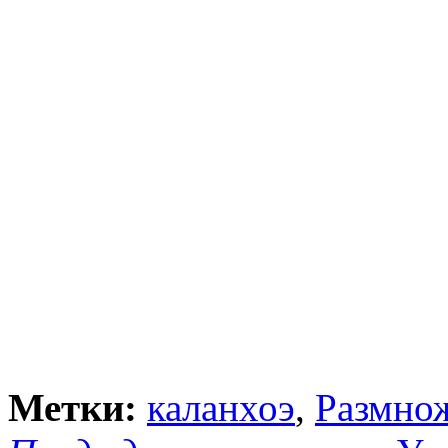
Метки:
каланхоэ
,
Размнож