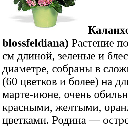
Каланхо
blossfeldiana)
Растение по
см длиной, зеленые и блес
диаметре, собраны в сло
(60 цветков и более) на д
марте-июне, очень обиль
красными, желтыми, ора
цветками. Родина — остро