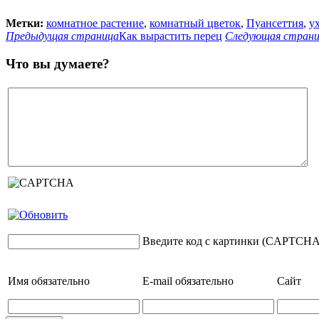
Метки:
комнатное растение
,
комнатный цветок
,
Пуансеттия
,
у
Предыдущая страница
Как вырастить перец
Следующая стран
Что вы думаете?
Введите код с картинки (CAPTCHA
Имя
обязательно
E-mail
обязательно
Сайт