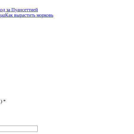
ход за Пуансеттией
ица
Как вырастить морковь
)
*