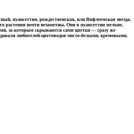
ный, пуансеттия, рождественская, или Вифлеемская звезда.
го растения почти незаметны. Они в пуансеттии мелкие,
ями, за которым скрываются сами цветки — сразу же
радовали любителей-цветоводов чисто-белыми, кремовыми,