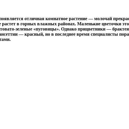
появляется отличная комнатное растение — молочай прекрас
е растет в горных влажных районах. Маленькие цветочки это
елтовато-зеленые «пуговицы». Однако прицветники — бракте
уансеттии — красный, но в последнее время специалисты по
тами.