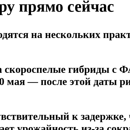
ру прямо сейчас
дятся на нескольких практ
на скороспелые гибриды с 
20 мая — после этой даты р
увствительный к задержке, 
жает урожайность из-за сок