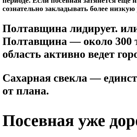
периоде. Если посевная затянется еще 
сознательно закладывать более низкую
Полтавщина лидирует. или
Полтавщина — около 300 ты
область активно ведет го
Сахарная свекла — единст
от плана.
Посевная уже до