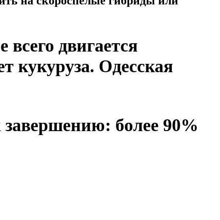
одить на скороспелые гибриды или
 всего двигается
ет кукуруза. Одесская
к завершению: более 90%