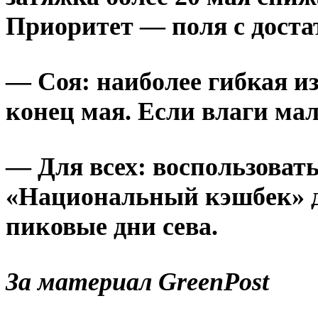
Приоритет — поля с достат
—
Соя
: наиболее гибкая и
конец мая. Если влаги ма
—
Для всех
: воспользоват
«Национальный кэшбек» до
пиковые дни сева.
За материал GreenPost