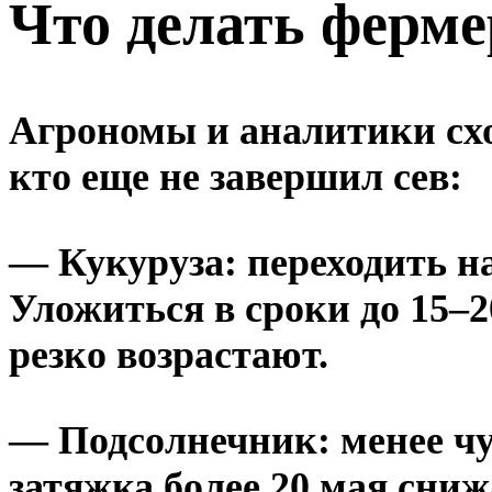
Что делать ферме
Агрономы и аналитики схо
кто еще не завершил сев:
—
Кукуруза
: переходить 
Уложиться в сроки до 15–
резко возрастают.
—
Подсолнечник
: менее ч
затяжка более 20 мая сни