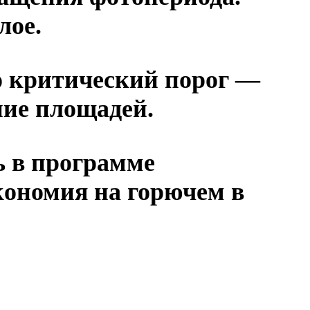
лое.
но критический порог —
ние площадей.
ь в программе
кономия на горючем в