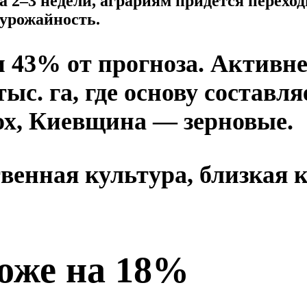
на 2–3 недели, аграриям придется перех
 урожайность.
 43% от прогноза. Активнее
с. га, где основу составля
рох, Киевщина — зерновые.
венная культура, близкая 
роже на 18%