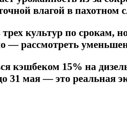
очной влагой в пахотном с
з трех культур по срокам, 
ло — рассмотреть уменьше
ься кэшбеком 15% на дизел
 31 мая — это реальная э