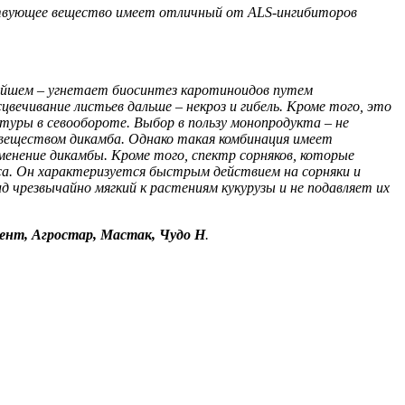
йствующее вещество имеет отличный от ALS-ингибиторов
нейшем – угнетает биосинтез каротиноидов путем
ечивание листьев дальше – некроз и гибель. Кроме того, это
уры в севообороте. Выбор в пользу монопродукта – не
веществом дикамба. Однако такая комбинация имеет
именение дикамбы. Кроме того, спектр сорняков, которые
са. Он характеризуется быстрым действием на сорняки и
д чрезвычайно мягкий к растениям кукурузы и не подавляет их
ент, Агростар, Мастак, Чудо Н
.