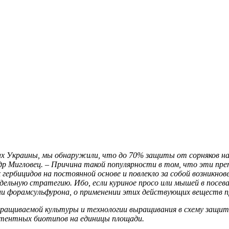
ах Украины, мы обнаружили, что до 70% защиты от сорняков на
др Мигловец.
– Причина такой популярности в том, что эти п
гербицидов на постоянной основе и повлекло за собой возникнов
льную стратегию. Ибо, если куриное просо или мышей в посева
или форамсульфурона, о применении этих действующих веществ 
выращиваемой культуры и технологии выращивания в схему защи
истентных биотипов на единицы площади.