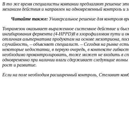
В то же время специалисты компании предлагают решение это
механизм действия и направлен на одновременный контроль и зл
Читайте также:
Универсальное решение для контроля в
Топрамезон оказывает выраженное системное действие и быстр
ингибирования фермента (4-HPPD)8 в хлорофилловом пути и ок
отличная альтернатива продуктам на основе мезотриона, поск
случайность, – объясняет специалист. –
Сегодня на рынке ест
некоторые недостатки, в первую очередь, в контексте гибкост
необходимо проконтролировать, тоже может не входить в спе
одновременно при наличии влаги сдерживает следующие волны и
рост и развитие.
Если на поле необходим расширенный контроль, Стелавит комб