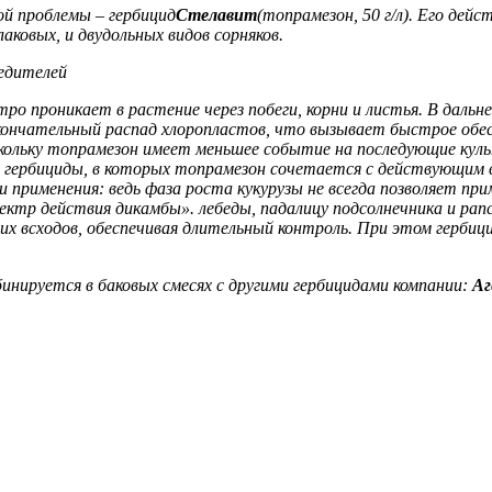
й проблемы – гербицид
Стелавит
(топрамезон, 50 г/л). Его де
аковых, и двудольных видов сорняков.
редителей
о проникает в растение через побеги, корни и листья. В даль
ончательный распад хлоропластов, что вызывает быстрое обесцв
ольку топрамезон имеет меньшее событие на последующие культ
ь гербициды, в которых топрамезон сочетается с действующим 
и применения: ведь фаза роста кукурузы не всегда позволяет пр
ктр действия дикамбы». лебеды, падалицу подсолнечника и рап
х всходов, обеспечивая длительный контроль. При этом гербици
инируется в баковых смесях с другими гербицидами компании:
Аг