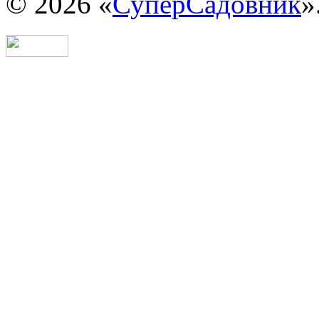
© 2026 «
СуперСадовник
»