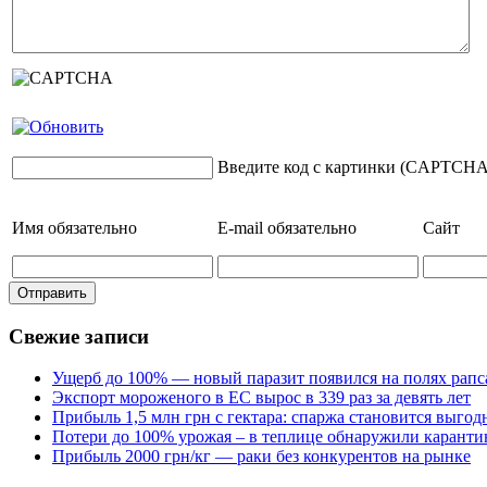
Введите код с картинки (CAPTCHA
Имя
обязательно
E-mail
обязательно
Сайт
Свежие записи
Ущерб до 100% — новый паразит появился на полях рапс
Экспорт мороженого в ЕС вырос в 339 раз за девять лет
Прибыль 1,5 млн грн с гектара: спаржа становится выго
Потери до 100% урожая – в теплице обнаружили каранти
Прибыль 2000 грн/кг — раки без конкурентов на рынке