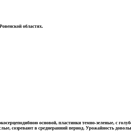
Ровенской областях.
окосерцеподибною основой, пластинки темно-зеленые, с голу
ислые, созревают в среднеранний период. Урожайность доволь