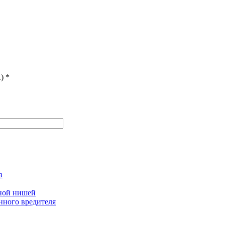
)
*
а
дной нишей
нного вредителя