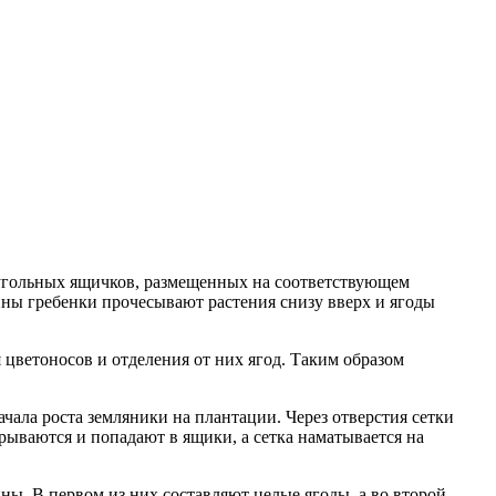
оугольных ящичков, размещенных на соответствующем
ны гребенки прочесывают растения снизу вверх и ягоды
цветоносов и отделения от них ягод. Таким образом
чала роста земляники на плантации. Через отверстия сетки
рываются и попадают в ящики, а сетка наматывается на
ины. В первом из них составляют целые ягоды, а во второй —