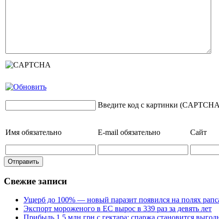
Введите код с картинки (CAPTCHA
Имя
обязательно
E-mail
обязательно
Сайт
Свежие записи
Ущерб до 100% — новый паразит появился на полях рапс
Экспорт мороженого в ЕС вырос в 339 раз за девять лет
Прибыль 1,5 млн грн с гектара: спаржа становится выго