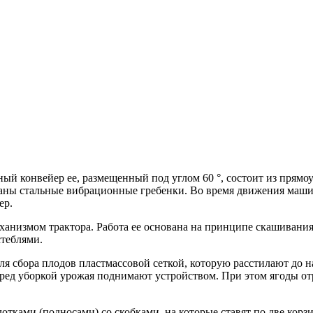
ый конвейер ее, размещенный под углом 60 °, состоит из прям
ваны стальные вибрационные гребенки. Во время движения маши
ер.
ханизмом трактора. Работа ее основана на принципе скашивания 
стеблями.
 сбора плодов пластмассовой сеткой, которую расстилают до на
еред уборкой урожая поднимают устройством. При этом ягоды от
отками (подносами) со скобками, на которые ставят по две корз