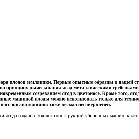
ора плодов земляники. Первые опытные образцы в нашей стр
по принципу вычесывания ягод металлическими гребенками и
овременным созреванием ягод в цветоносе. Кроме того, яго
нные машиной плоды можно использовать только для техниче
очного органа машины тоже весьма несовершенен.
ки ягод создано несколько конструкций уборочных машин, к ко