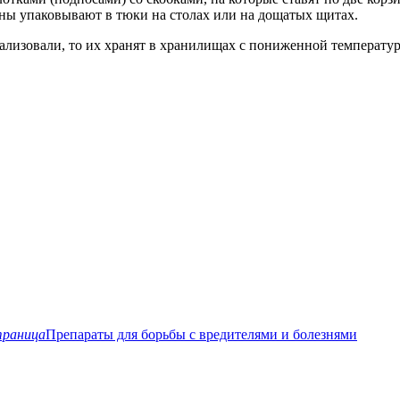
зины упаковывают в тюки на столах или на дощатых щитах.
ализовали, то их хранят в хранилищах с пониженной температур
траница
Препараты для борьбы с вредителями и болезнями