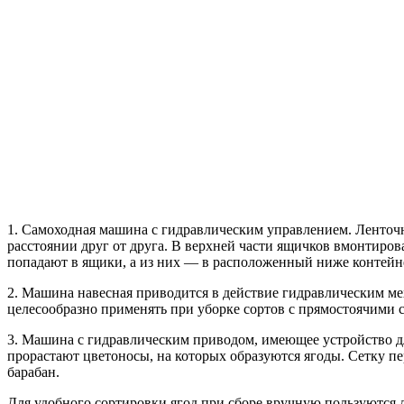
1. Самоходная машина с гидравлическим управлением. Ленточн
расстоянии друг от друга. В верхней части ящичков вмонтиро
попадают в ящики, а из них — в расположенный ниже контейн
2. Машина навесная приводится в действие гидравлическим ме
целесообразно применять при уборке сортов с прямостоячими 
3. Машина с гидравлическим приводом, имеющее устройство для
прорастают цветоносы, на которых образуются ягоды. Сетку п
барабан.
Для удобного сортировки ягод при сборе вручную пользуются л