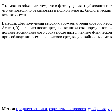
Это можно объяснить тем, что в фазе кущения, трубкования и 
что не позволило реализовать в полной мере их биологический 
всхожих семян.
Выводы. Для получения высоких урожаев ячменя ярового необх
Аспект, Удивление) после предшественника соя, норму высева-4
позднее восьмидневного срока после наступлением физическо
при соблюдении всех агроприемов средняя урожайность ячменя яр
Метки:
предшественники
,
сорта ячменя ярового
,
удобрения
,
ур