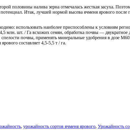
второй половины налива зерна отмечалась жесткая засуха. Поэто
потенциал. Итак, лучшей нормой высева ячменя ярового после пр
одимо: использовать наиболее приспособлены к условиям региона
,5 млн. шт. / Га всхожих семян, обработка почвы — двукратное 
й спелости почвы, применять минеральные удобрения в дозе М
ового составляет 4,5-5,5 т / га.
ожайность
,
урожайность сортов ячменя ярового
,
Урожайность со