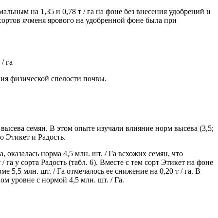
льным на 1,35 и 0,78 т / га на фоне без внесения удобрений и
ть сортов ячменя ярового на удобренной фоне была при
/ га
ния физической спелости почвы.
высева семян. В этом опыте изучали влияние норм высева (3,5;
о Этикет и Радость.
 оказалась норма 4,5 млн. шт. / Га всхожих семян, что
/ га у сорта Радость (табл. 6). Вместе с тем сорт Этикет на фоне
,5 млн. шт. / Га отмечалось ее снижение на 0,20 т / га. В
м уровне с нормой 4,5 млн. шт. / Га.