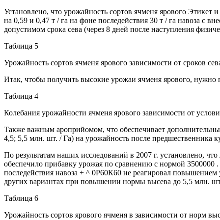
Установлено, что урожайность сортов ячменя ярового Этикет и 
на 0,59 и 0,47 т / га на фоне последействия 30 т / га навоза с
допустимом срока сева (через 8 дней после наступления физичес
Таблица 5
Урожайность сортов ячменя ярового зависимости от сроков сева 
Итак, чтобы получить высокие урожаи ячменя ярового, нужно 
Таблица 4
Колебания урожайности ячменя ярового зависимости от условий
Также важным ароприйомом, что обеспечивает дополнительные п
4,5; 5,5 млн. шт. / Га) на урожайность после предшественника 
По результатам наших исследований в 2007 г. установлено, что 
обеспечило прибавку урожая по сравнению с нормой 3500000 . шт. 
последействия навоза + ^ 0Р60К60 не реагировал повышением ур
других вариантах при повышении нормы высева до 5,5 млн. шт. 
Таблица 6
Урожайность сортов ярового ячменя в зависимости от норм высев