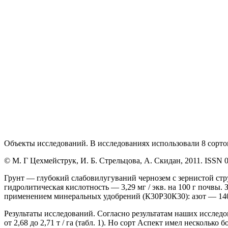
Объекты исследований. В исследованиях использовали 8 сортов
© М. Г Цехмейструк, И. Б. Стрельцова, А. Скидан, 2011. ISSN 
Грунт — глубокий слабовилугуваний чернозем с зернистой стр
гидролитическая кислотность — 3,29 мг / экв. на 100 г почвы. З
применением минеральных удобрений (К30Р30К30): азот — 140 мг
Результаты исследований. Согласно результатам наших исследо
от 2,68 до 2,71 т / га (табл. 1). Но сорт Аспект имел несколько