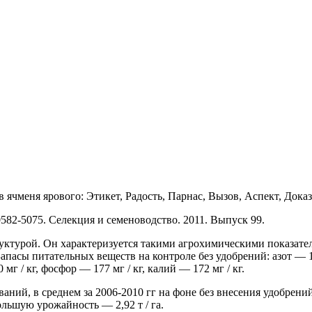
 ячменя ярового: Этикет, Радость, Парнас, Вызов, Аспект, Дока
0582-5075. Селекция и семеноводство. 2011. Выпуск 99.
уктурой. Он характеризуется такими агрохимическими показате
апасы питательных веществ на контроле без удобрений: азот — 132
 / кг, фосфор — 177 мг / кг, калий — 172 мг / кг.
ваний, в среднем за 2006-2010 гг на фоне без внесения удобрен
 большую урожайность — 2,92 т / га.