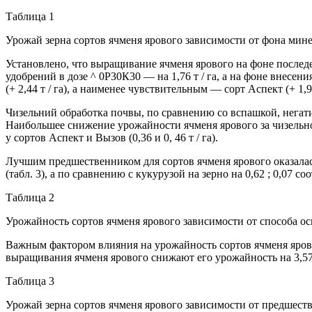
Таблица 1
Урожай зерна сортов ячменя ярового зависимости от фона минер
Установлено, что выращивание ячменя ярового на фоне последе
удобрений в дозе ^ 0Р30К30 — на 1,76 т / га, а на фоне внесе
(+ 2,44 т / га), а наименее чувствительным — сорт Аспект (+ 1,91 
Чизельний обработка почвы, по сравнению со вспашкой, негати
Наибольшее снижение урожайности ячменя ярового за чизельного
у сортов Аспект и Вызов (0,36 и 0, 46 т / га).
Лучшим предшественником для сортов ячменя ярового оказалась 
(табл. 3), а по сравнению с кукурузой на зерно на 0,62 ; 0,07 со
Таблица 2
Урожайность сортов ячменя ярового зависимости от способа осн
Важным фактором влияния на урожайность сортов ячменя ярово
выращивания ячменя ярового снижают его урожайность на 3,57-4,
Таблица 3
Урожай зерна сортов ячменя ярового зависимости от предшестве