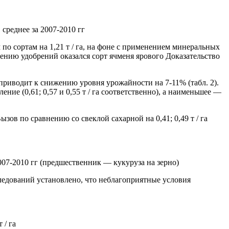
среднее за 2007-2010 гг
о сортам на 1,21 т / га, на фоне с применением минеральных
енению удобрений оказался сорт ячменя ярового Доказательство
приводит к снижению уровня урожайности на 7-11% (табл. 2).
ие (0,61; 0,57 и 0,55 т / га соответственно), а наименьшее —
ов по сравнению со свеклой сахарной на 0,41; 0,49 т / га
007-2010 гг (предшественник — кукуруза на зерно)
ледований установлено, что неблагоприятные условия
 / га