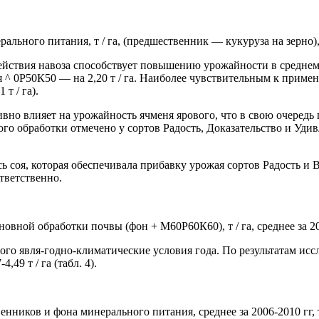
ального питания, т / га, (предшественник — кукуруза на зерно), 
йствия навоза способствует повышению урожайности в среднем п
ния ^ 0Р50К50 — на 2,20 т / га. Наиболее чувствительным к прим
т / га).
вно влияет на урожайность ячменя ярового, что в свою очередь 
 обработки отмечено у сортов Радость, Доказательство и Удивлен
соя, которая обеспечивала прибавку урожая сортов Радость и Выз
ответственно.
овной обработки почвы (фон + М60Р60К60), т / га, среднее за 2
го явля-годно-климатические условия года. По результатам исс
49 т / га (табл. 4).
нников и фона минерального питания, среднее за 2006-2010 гг, т