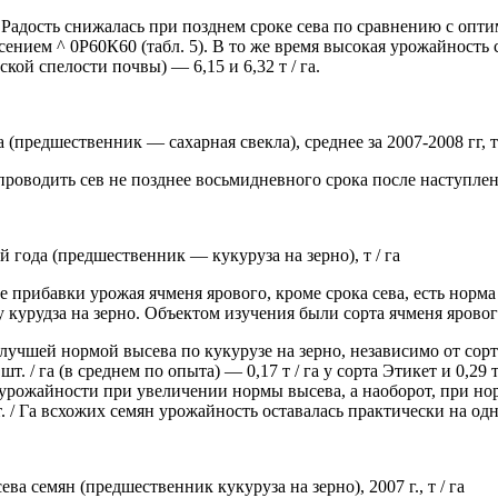
Радость снижалась при позднем сроке сева по сравнению с оптима
 внесением ^ 0Р60К60 (табл. 5). В то же время высокая урожайнос
кой спелости почвы) — 6,15 и 6,32 т / га.
(предшественник — сахарная свекла), среднее за 2007-2008 гг, т 
проводить сев не позднее восьмидневного срока после наступле
 года (предшественник — кукуруза на зерно), т / га
рибавки урожая ячменя ярового, кроме срока сева, есть норма 
ку курудза на зерно. Объектом изучения были сорта ячменя яровог
лучшей нормой высева по кукурузе на зерно, независимо от сорта,
/ га (в среднем по опыта) — 0,17 т / га у сорта Этикет и 0,29 т 
ожайности при увеличении нормы высева, а наоборот, при норме 5
/ Га всхожих семян урожайность оставалась практически на одно
а семян (предшественник кукуруза на зерно), 2007 г., т / га