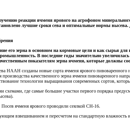
 изучению реакции ячменя ярового на агрофоном минеральног
тановлено лучшие сроки сева и оптимальные нормы высева.
брения
е его зерна в основном на кормовые цели и как сырья для 
ромышленность. В последние годы значительно увеличилась 
чественным показателям зерна ячменя, которые должны соот
ьева НААН созданы новые сорта ячменя ярового пивоваренного 
 производства качественного зерна ячменя пивоваренного напр
ствование технологии выращивания современных сортов, которы
 схемами, где самые большие участки первого порядка предус
ысева).
 Посев ячменя ярового проводили сеялкой СН-16.
ующим взвешиванием и пересчетом на стандартную влажность и