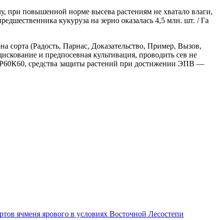
му, при повышенной норме высева растениям не хватало влаги,
едшественника кукуруза на зерно оказалась 4,5 млн. шт. / Га
 сорта (Радость, Парнас, Доказательство, Пример, Вызов,
дискование и предпосевная культивация, проводить сев не
60Р60К60, средства защиты растений при достижении ЭПВ —
ртов ячменя ярового в условиях Восточной Лесостепи