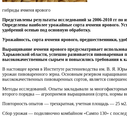
гибриды ячменя ярового
Представлены результаты исследований за 2006-2010 гг по
Определены наиболее урожайные сорта ячменя ярового. Ус
удобрений осенью под основную обработку.
Урожайность, сорта ячменя ярового, предшественники, удо
Выращивание ячменя ярового предусматривает использовани
Харьковской области, успешно развивается пивоваренная п
высококачественным сырьем и повысились требования к ка
В настоящее время в Институте растениеводства им. В. Я. Юр
урожаи пивоваренного зерна. Основным резервом наращивания
высококачественных пивоваренных сортов, является совершен
Методы исследований. Опыты закладывали за многофакторными
второго порядка — агроприемов выращивания (сорта, нормы в
Повторность опытов — трехкратная, учетная площадь — 25 м2.
Сбор урожая — подиляночно комбайном «Сампо 130» с послед