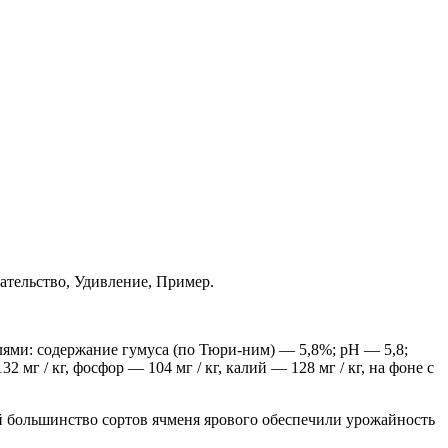
зательство, Удивление, Пример.
лями: содержание гумуса (по Тюри-ним) — 5,8%; рН — 5,8;
 мг / кг, фосфор — 104 мг / кг, калий — 128 мг / кг, на фоне с
ий большинство сортов ячменя ярового обеспечили урожайность