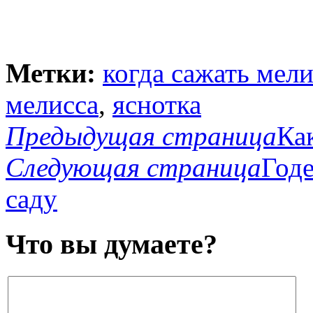
Метки:
когда сажать мели
мелисса
,
яснотка
Предыдущая страница
Ка
Следующая страница
Годе
саду
Что вы думаете?