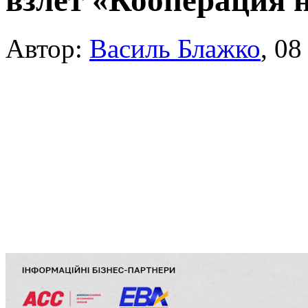
взлет «Кооперация н
Автор:
Василь Блажко
,
08