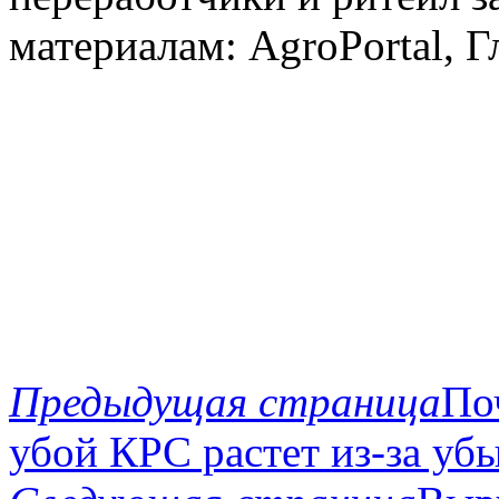
материалам: AgroPortal, Гл
Предыдущая страница
По
убой КРС растет из-за у